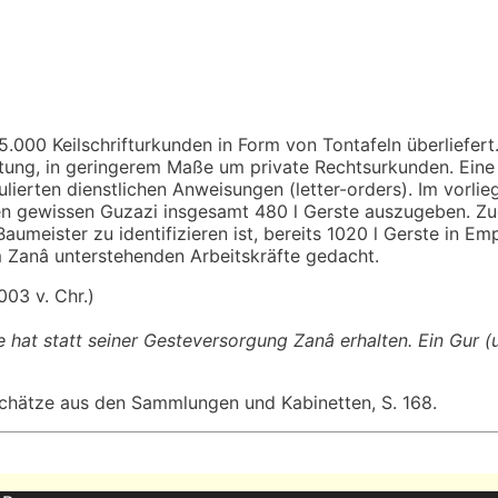
35.000 Keilschrifturkunden in Form von Tontafeln überliefert
tung, in geringerem Maße um private Rechtsurkunden. Eine
lierten dienstlichen Anweisungen (letter-orders). Im vorlie
n gewissen Guzazi insgesamt 480 l Gerste auszugeben. Zugl
Baumeister zu identifizieren ist, bereits 1020 l Gerste in 
 Zanâ unterstehenden Arbeitskräfte gedacht.
003 v. Chr.)
 hat statt seiner Gesteversorgung Zanâ erhalten. Ein Gur (u
Schätze aus den Sammlungen und Kabinetten, S. 168.