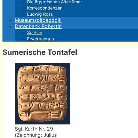
Die ägyptischen Altertümer
Korrespondenzen
Ludwig Ross
Museumspädagogik
Datenbank Robertin
Suchen
Erwerbungen
Sumerische Tontafel
Sgl. Kurth Nr. 29
(Zeichnung: Julius