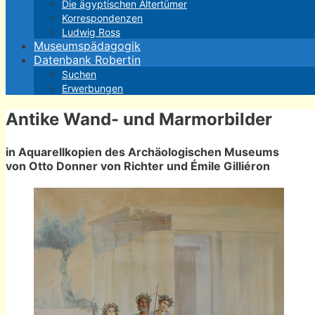
Die ägyptischen Altertümer
Korrespondenzen
Ludwig Ross
Museumspädagogik
Datenbank Robertin
Suchen
Erwerbungen
Antike Wand- und Marmorbilder
in Aquarellkopien des Archäologischen Museums
von Otto Donner von Richter und Émile Gilliéron