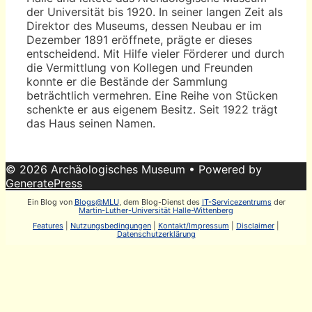
der Universität bis 1920. In seiner langen Zeit als
Direktor des Museums, dessen Neubau er im
Dezember 1891 eröffnete, prägte er dieses
entscheidend. Mit Hilfe vieler Förderer und durch
die Vermittlung von Kollegen und Freunden
konnte er die Bestände der Sammlung
beträchtlich vermehren. Eine Reihe von Stücken
schenkte er aus eigenem Besitz. Seit 1922 trägt
das Haus seinen Namen.
© 2026 Archäologisches Museum
• Powered by
GeneratePress
Ein Blog von
Blogs@MLU
, dem Blog-Dienst des
IT-Servicezentrums
der
Martin-Luther-Universität Halle-Wittenberg
Features
|
Nutzungsbedingungen
|
Kontakt/Impressum
|
Disclaimer
|
Datenschutzerklärung