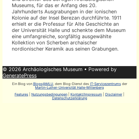
Museums, für das er Anfang des 20.
Jahrhunderts Ausgrabungen in der ionischen
Kolonie auf der Insel Berezan durchführte. 1911
erhielt er die Professur für Alte Geschichte an
der Universität Halle und schenkte dem Museum
eine umfangreiche, sorgfältig ausgewählte
Kollektion von Scherben archaischer
nordionischer Keramik aus seinen Grabungen.
© 2026 Archäologisches Museum
• Powered by
GeneratePress
Ein Blog von
Blogs@MLU
, dem Blog-Dienst des
IT-Servicezentrums
der
Martin-Luther-Universität Halle-Wittenberg
Features
|
Nutzungsbedingungen
|
Kontakt/Impressum
|
Disclaimer
|
Datenschutzerklärung