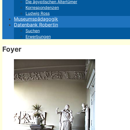
Die ägyptischen Altertümer
Korrespondenzen
Ludwig Ross
Museumspädagogik
Datenbank Robertin
Suchen
Erwerbungen
Foyer